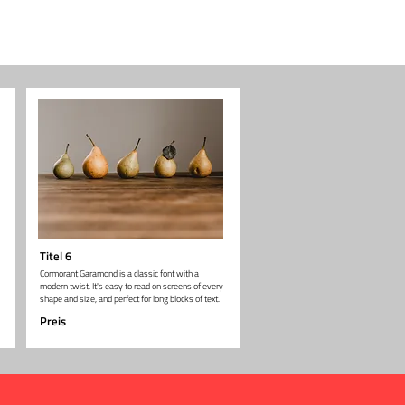
Titel 6
Cormorant Garamond is a classic font with a
modern twist. It's easy to read on screens of every
shape and size, and perfect for long blocks of text.
Preis