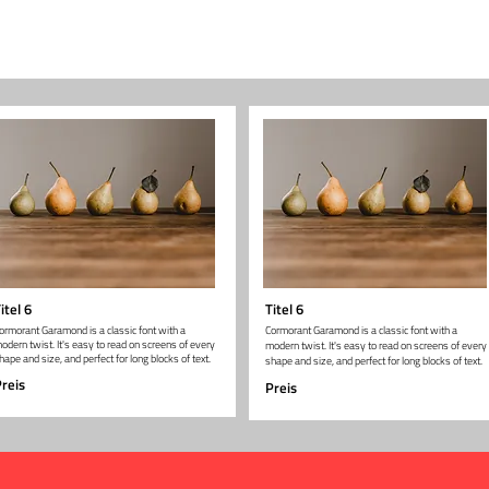
itel 6
Titel 6
ormorant Garamond is a classic font with a
Cormorant Garamond is a classic font with a
odern twist. It's easy to read on screens of every
modern twist. It's easy to read on screens of every
hape and size, and perfect for long blocks of text.
shape and size, and perfect for long blocks of text.
reis
Preis