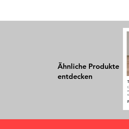
Ähnliche Produkte
entdecken
T
C
m
s
P