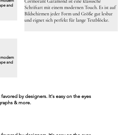
a modern
Cormorant Garamond ist eine klassische
hape and
Schriftart mit einem modernen Touch. Es ist auf
Bildschirmen jeder Form und Größe gut lesbar
und eignet sich perfekt für lange Textblöcke.
a modern
hape and
t favored by designers. It's easy on the eyes
agraphs & more.