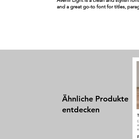
Avenir Light is a clean and stylish fon
and a great go-to font for titles, par
Ähnliche Produkte
entdecken
T
C
m
s
P