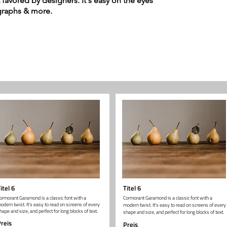
t favored by designers. It's easy on the eyes
agraphs & more.
itel 6
Titel 6
ormorant Garamond is a classic font with a
Cormorant Garamond is a classic font with a
odern twist. It's easy to read on screens of every
modern twist. It's easy to read on screens of every
hape and size, and perfect for long blocks of text.
shape and size, and perfect for long blocks of text.
reis
Preis