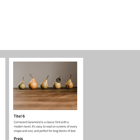
Titel 6
Cormorant Garamond is a classic font with a
modern twist. It's easy to read on screens of every
shape and size, and perfect for long blocks of text.
Preis