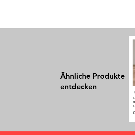
Ähnliche Produkte
entdecken
T
C
m
s
P