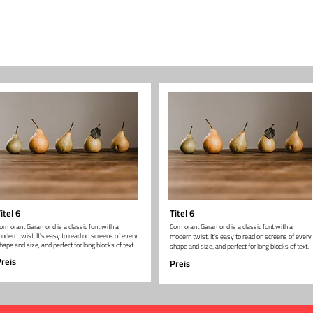
itel 6
Titel 6
ormorant Garamond is a classic font with a
Cormorant Garamond is a classic font with a
odern twist. It's easy to read on screens of every
modern twist. It's easy to read on screens of every
hape and size, and perfect for long blocks of text.
shape and size, and perfect for long blocks of text.
reis
Preis