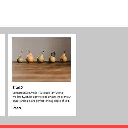
Titel 6
Cormorant Garamond is a classic font with a
modern twist. It's easy to read on screens of every
shape and size, and perfect for long blocks of text.
Preis