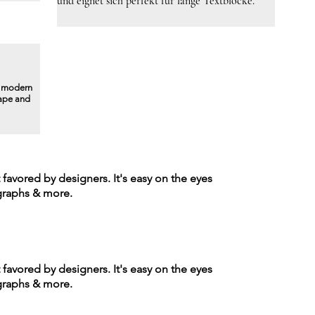
und eignet sich perfekt für lange Textblöcke.
a modern
hape and
t favored by designers. It's easy on the eyes
agraphs & more.
t favored by designers. It's easy on the eyes
agraphs & more.