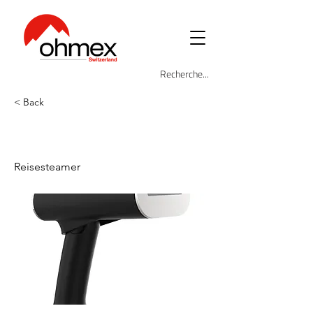
< Back
STO-JAMES-V2
Reisesteamer