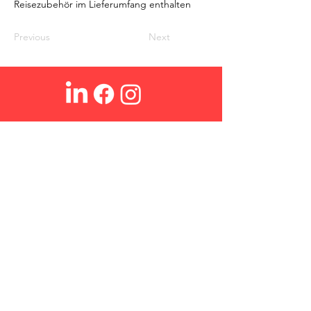
Reisezubehör im Lieferumfang enthalten
Previous
Next
Ohmex SA
Über Uns
Login
Kontakt
Suchen
FAQs
Verkaufsbedingungen
Datenschutzrichtlinie
Cookies