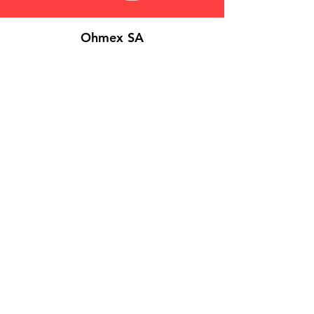
Ohmex SA
Über Uns
Login
Kontakt
Suchen
FAQs
Verkaufsbedingungen
Datenschutzrichtlinie
Cookies
©
2026 Ohmex SA