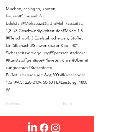
Mischen, schlagen, kneten,
hacken#Schüssel: 8 l,
Edelstahl#Mixkapazität: 3 l#Mehlkapazität:
1,8 l#8 Geschwindigkeitsstufen#Mixer: 1,5
l#Fleischwolf: 3 Edelstahlscheiben, Stößel,
Einfüllschacht#Schwenkbarer Kopf: 40°,
Sicherheitsverriegelung#Spritzschutzdeckel
#Kunststoffgehäuse#Planetenrührer#Überhit
zungsschutz#Rutschfeste
Füße#Lebensdauer: &gt;300h#Kabellänge:
1,5m#AC: 220-240V, 50-60 Hz#Leistung: 1800
W
Previous
Next