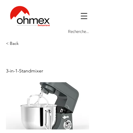
< Back
OHM-SMX-7050
3-in-1-Standmixer