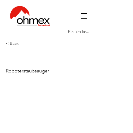
< Back
OHM-ROB-4600
Roboterstaubsauger