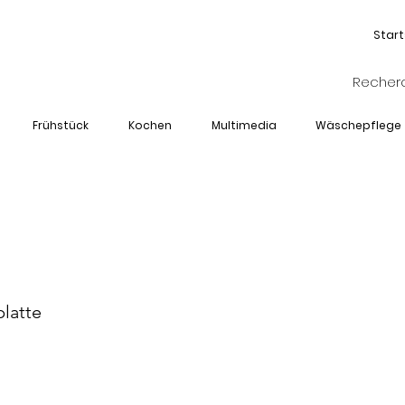
Start
Frühstück
Kochen
Multimedia
Wäschepflege
M-HPT-2024E
latte