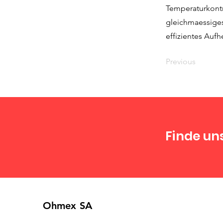
Temperaturkontr
gleichmaessiges
effizientes Aufh
Previous
Finde un
Ohmex SA