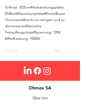
Grillrost: Ø25cm#Vorbereitungsplatte:
Ø28cm#Aluminiumplatte#Einstellbarer
Thermostat#Leicht zu reinigen und zu
demontieren#Verzinkte
Fettauffangschale#Spannung: 120V,
60Hz#Leistung: 1000W
Previous
Next
Ohmex SA
Über Uns
Login
Kontakt