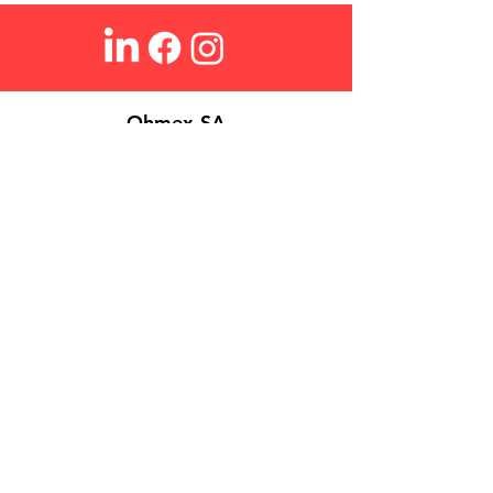
Ohmex SA
Über Uns
Login
Kontakt
Suchen
FAQs
Verkaufsbedingungen
Datenschutzrichtlinie
Cookies