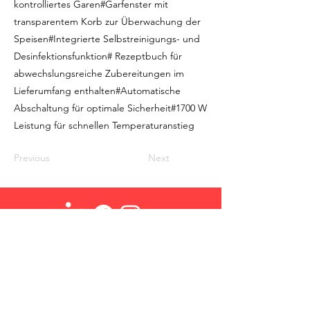
kontrolliertes Garen#Garfenster mit
transparentem Korb zur Überwachung der
Speisen#Integrierte Selbstreinigungs- und
Desinfektionsfunktion# Rezeptbuch für
abwechslungsreiche Zubereitungen im
Lieferumfang enthalten#Automatische
Abschaltung für optimale Sicherheit#1700 W
Leistung für schnellen Temperaturanstieg
Previous
Next
Ohmex SA
Über Uns
Login