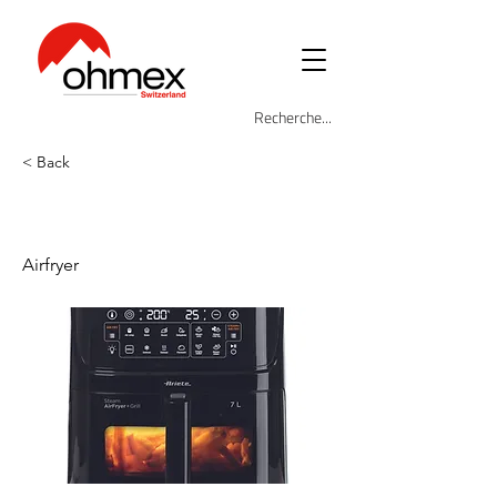
< Back
ARI-4636
Airfryer