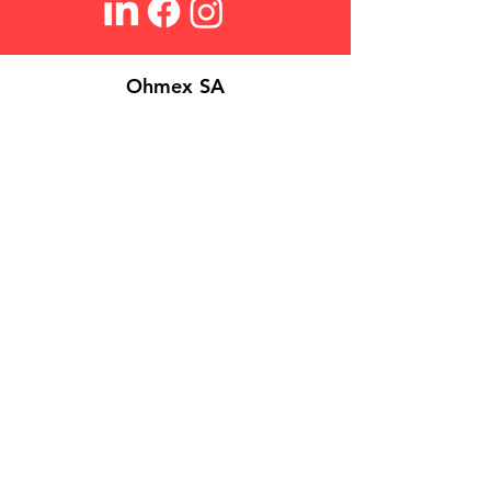
Ohmex SA
Über Uns
Login
Kontakt
Suchen
FAQs
Verkaufsbedingungen
Datenschutzrichtlinie
Cookies
©
2026 Ohmex SA