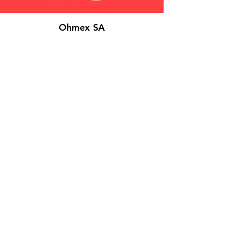
Ohmex SA
Über Uns
Login
Kontakt
Suchen
FAQs
Verkaufsbedingungen
Datenschutzrichtlinie
Cookies
©
2026 Ohmex SA