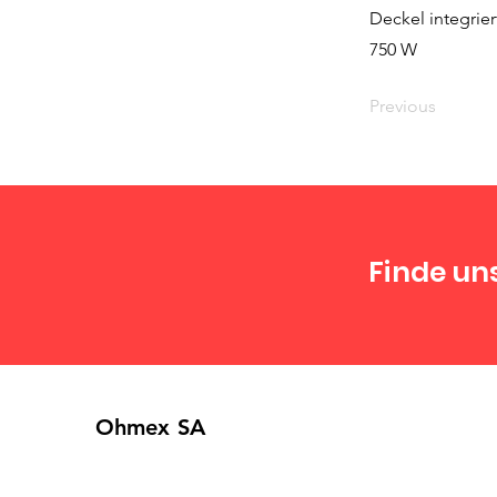
Deckel integrie
750 W
Previous
Finde un
Ohmex SA