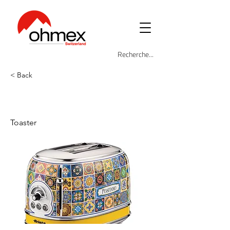
< Back
ARI-155-POS
Toaster