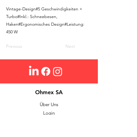
Vintage-Design#5 Geschwindigkeiten +
Turbo#Inkl.: Schneebesen,
Haken#Ergonomisches Design#Leistung:
450 W
Previous
Next
Ohmex SA
Über Uns
Login
Kontakt
Suchen