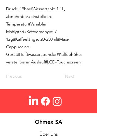
Druck: 19bar#Wassertank: 1,1L,
abnehmbar#Einstellbare
Temperatur#Variabler
Mahlgrad#Kaffeemenge: 7-
12g#Kaffeelänge: 20-250ml#Maxi-
Cappuccino-
Gerät#Heißwasserspender#Kaffeehöhe:
verstellbarer Auslauf#LCD-Touchscreen
Previous
Next
Ohmex SA
Über Uns