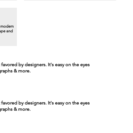
a modern
hape and
t favored by designers. It's easy on the eyes
agraphs & more.
t favored by designers. It's easy on the eyes
agraphs & more.