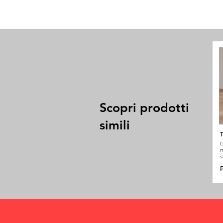
Scopri prodotti
simili
T
C
m
s
P