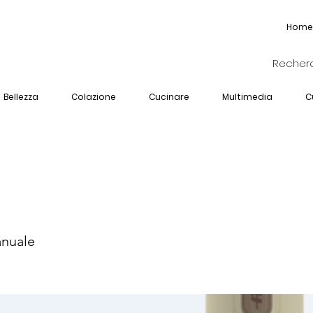
Home
Bellezza
Colazione
Cucinare
Multimedia
C
I-601-BG
anuale