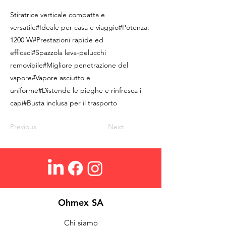
Stiratrice verticale compatta e
versatile#Ideale per casa e viaggio#Potenza:
1200 W#Prestazioni rapide ed
efficaci#Spazzola leva-pelucchi
removibile#Migliore penetrazione del
vapore#Vapore asciutto e
uniforme#Distende le pieghe e rinfresca i
capi#Busta inclusa per il trasporto
Previous
Next
Ohmex SA
Chi siamo