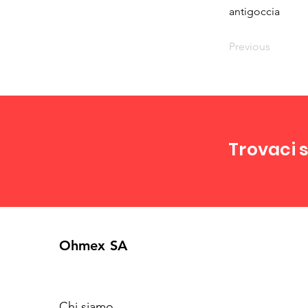
antigoccia
Previous
Trovaci s
Ohmex SA
Chi siamo