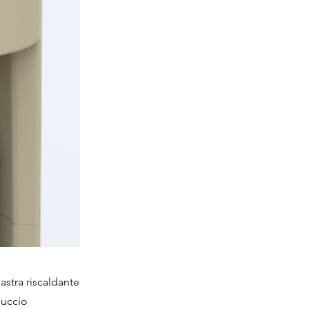
astra riscaldante
cuccio