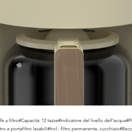
è a filtro#Capacità: 12 tazze#Indicatore del livello dell'acqua#Pi
tro e portafiltro lavabili#Incl.: filtro permanente, cucchiaio#Bec