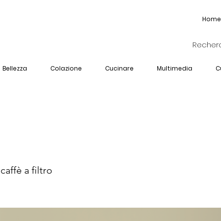
Home
Bellezza
Colazione
Cucinare
Multimedia
C
-1394-BG
affè a filtro