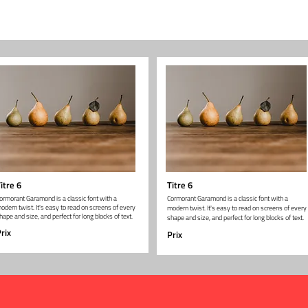
itre 6
Titre 6
ormorant Garamond is a classic font with a
Cormorant Garamond is a classic font with a
odern twist. It's easy to read on screens of every
modern twist. It's easy to read on screens of every
hape and size, and perfect for long blocks of text.
shape and size, and perfect for long blocks of text.
rix
Prix