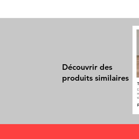
Découvrir des
produits similaires
T
C
m
s
P