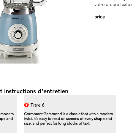
votre propre texte e
price
t instructions d'entretien
Titre 6
a modern
Cormorant Garamond is a classic font with a modern
hape and
twist. It's easy to read on screens of every shape and
size, and perfect for long blocks of text.