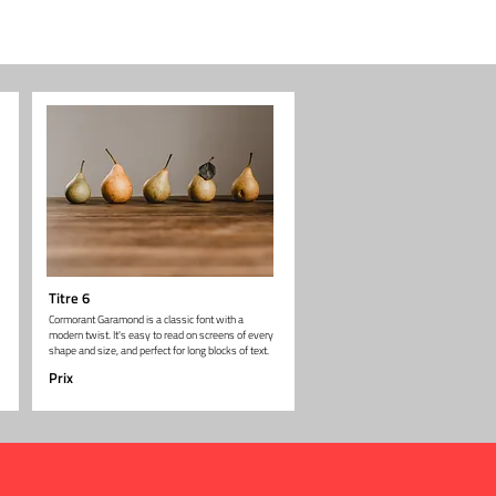
Titre 6
Cormorant Garamond is a classic font with a
modern twist. It's easy to read on screens of every
shape and size, and perfect for long blocks of text.
Prix