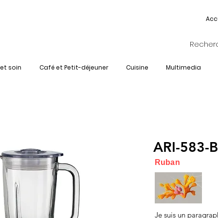
Acc
et soin
Café et Petit-déjeuner
Cuisine
Multimedia
ARI-583-
Ruban
Je suis un paragrap