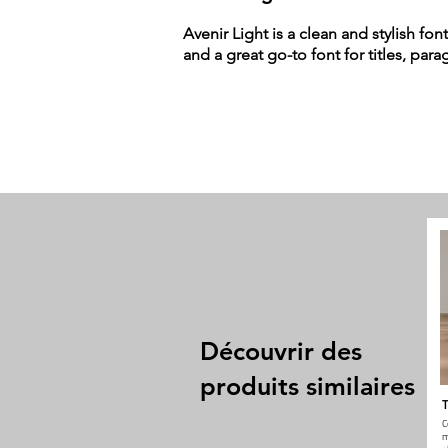
Avenir Light is a clean and stylish fon
and a great go-to font for titles, par
Découvrir des
produits similaires
T
C
m