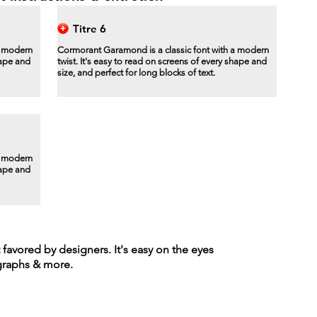
Titre 6
a modern
Cormorant Garamond is a classic font with a modern
hape and
twist. It's easy to read on screens of every shape and
size, and perfect for long blocks of text.
a modern
hape and
t favored by designers. It's easy on the eyes
agraphs & more.