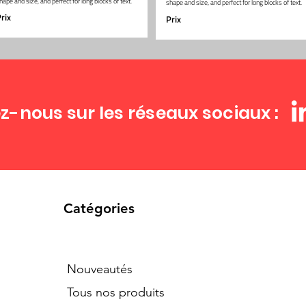
hape and size, and perfect for long blocks of text.
shape and size, and perfect for long blocks of text.
rix
Prix
z-nous sur les réseaux sociaux :
Catégories
Nouveautés
Tous nos produits