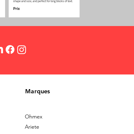
shape and size, and perfect for long blocks of text.
Prix
Marques
Ohmex
Ariete