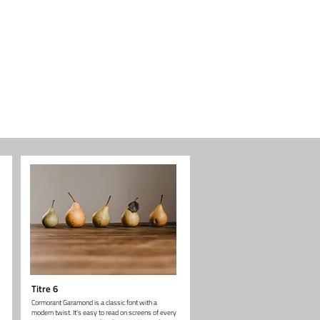
Titre 6
Cormorant Garamond is a classic font with a
modern twist. It's easy to read on screens of every