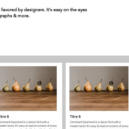
t favored by designers. It's easy on the eyes
agraphs & more.
itre 6
Titre 6
ormorant Garamond is a classic font with a
Cormorant Garamond is a classic font with a
odern twist. It's easy to read on screens of every
modern twist. It's easy to read on screens of every