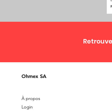
s
P
Retrouve
Ohmex SA
À propos
Login