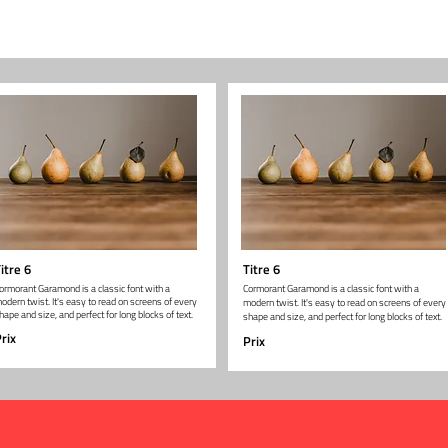
itre 6
Titre 6
ormorant Garamond is a classic font with a
Cormorant Garamond is a classic font with a
odern twist. It's easy to read on screens of every
modern twist. It's easy to read on screens of every
hape and size, and perfect for long blocks of text.
shape and size, and perfect for long blocks of text.
rix
Prix