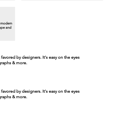
a modern
hape and
t favored by designers. It's easy on the eyes
agraphs & more.
t favored by designers. It's easy on the eyes
agraphs & more.