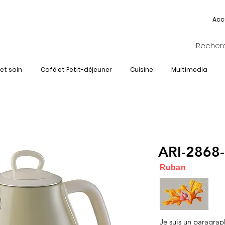
Acc
et soin
Café et Petit-déjeuner
Cuisine
Multimedia
ARI-2868
Ruban
Je suis un paragrap