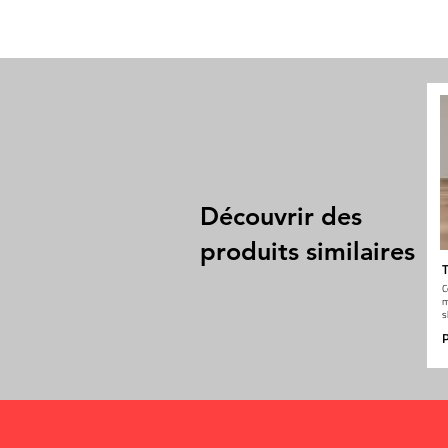
Découvrir des
produits similaires
T
C
m
s
P