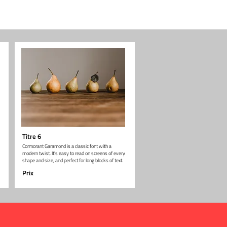
Titre 6
Cormorant Garamond is a classic font with a
modern twist. It's easy to read on screens of every
shape and size, and perfect for long blocks of text.
Prix