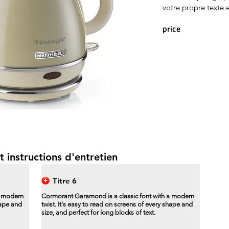
votre propre texte e
price
t instructions d'entretien
Titre 6
a modern
Cormorant Garamond is a classic font with a modern
hape and
twist. It's easy to read on screens of every shape and
size, and perfect for long blocks of text.