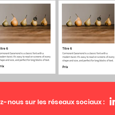
itre 6
Titre 6
ormorant Garamond is a classic font with a
Cormorant Garamond is a classic font with a
odern twist. It's easy to read on screens of every
modern twist. It's easy to read on screens of every
hape and size, and perfect for long blocks of text.
shape and size, and perfect for long blocks of text.
rix
Prix
z-nous sur les réseaux sociaux :