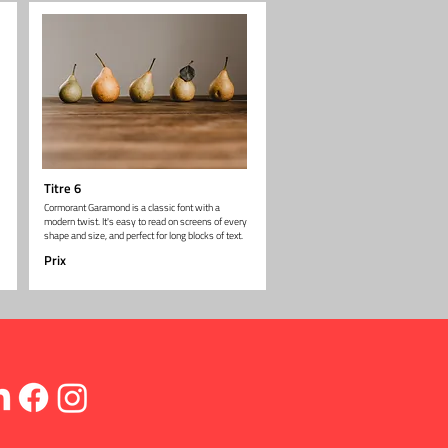
Titre 6
Cormorant Garamond is a classic font with a
modern twist. It's easy to read on screens of every
shape and size, and perfect for long blocks of text.
Prix