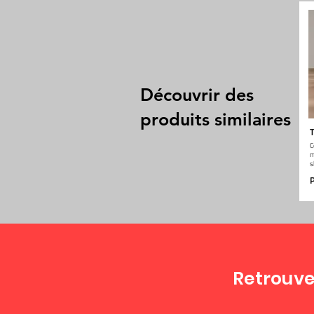
Découvrir des
produits similaires
T
C
m
s
P
Retrouve