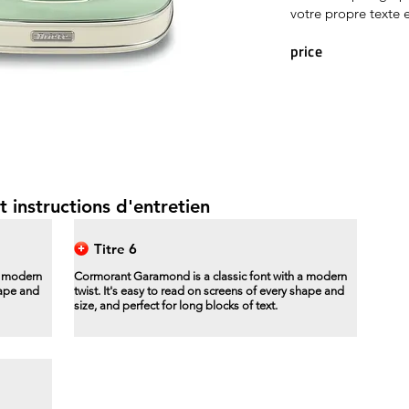
votre propre texte e
price
t instructions d'entretien
Titre 6
a modern
Cormorant Garamond is a classic font with a modern
hape and
twist. It's easy to read on screens of every shape and
size, and perfect for long blocks of text.