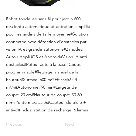
Robot tondeuse sans fil pour jardin 600
m²#Tonte automatique et entretien simplifié
pour les jardins de taille moyenne#Solution
connectée avec détection d’obstacles par
vision IA et grande autonomie#2 modes:
Auto / Appli iOS et Android#Vision IA anti-
obstacles#Retour auto à la base#Coupe
programmable#Réglage manuel de la
hauteur#Surface: 600 m²#Efficacité: 70
m²/h#Autonomie: 90 min#Largeur de
coupe: 20 cm#Hauteur de coupe: 30-60
mm#Pente max: 35 %#Capteur de pluie +
antivol#Inclus: station de recharge, 6 lames
Previous
Next