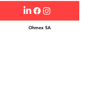
Ohmex SA
À propos
Login
Contact
Search
​FAQ
Conditions de Vente
Politique de Confidentialité
Cookies