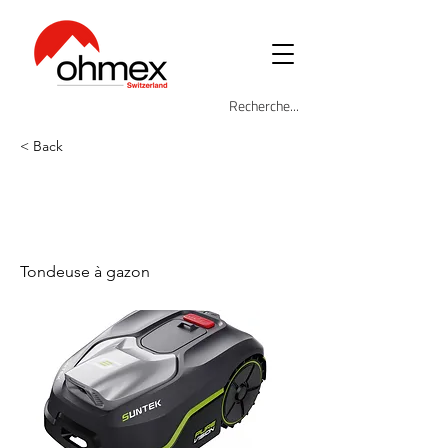
< Back
SUN-PURE-
V600
Tondeuse à gazon