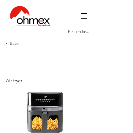
< Back
OHM-FRY-
8030AIR
Air fryer