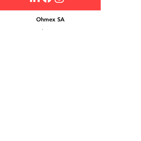
Ohmex SA
À propos
Login
Contact
Search
​FAQ
Conditions de Vente
Politique de Confidentialité
Cookies
©
2026 Ohmex SA