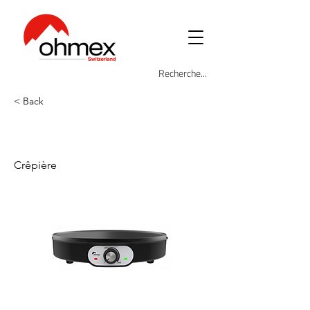
< Back
OHM-CRP-3012
Crêpière