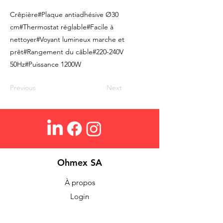
Crêpière#Plaque antiadhésive Ø30
cm#Thermostat réglable#Facile à
nettoyer#Voyant lumineux marche et
prêt#Rangement du câble#220-240V
50Hz#Puissance 1200W
Previous
Next
Ohmex SA
À propos
Login
Contact