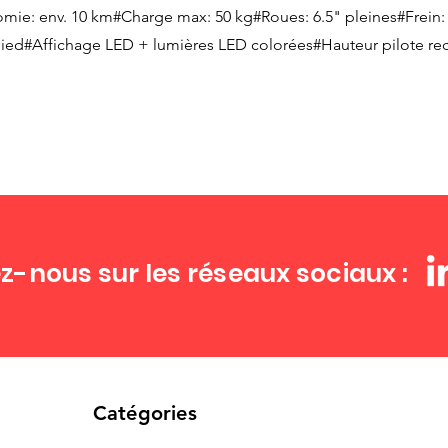
ie: env. 10 km#Charge max: 50 kg#Roues: 6.5" pleines#Frein:
u pied#Affichage LED + lumières LED colorées#Hauteur pilote 
z-nous sur les réseaux sociaux :
Catégories