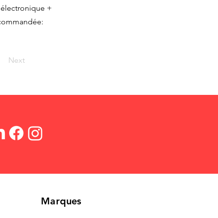
 électronique +
recommandée:
Next
Marques