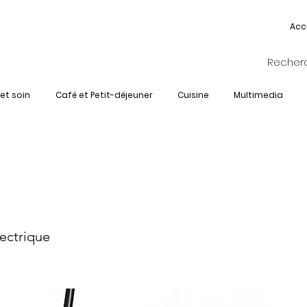
Acc
et soin
Café et Petit-déjeuner
Cuisine
Multimedia
-KIDS-T10-H
lectrique