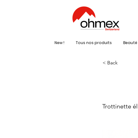
New !
Tous nos produits
Beauté 
< Back
OD
Trottinette é