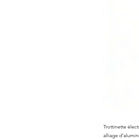
Trottinette élec
alliage d’alumi