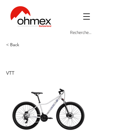
< Back
OD-BK-2701
VTT