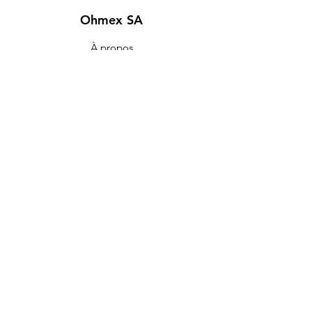
Ohmex SA
À propos
Login
Contact
Search
​FAQ
Conditions de Vente
Politique de Confidentialité
Cookies
©
2026 Ohmex SA