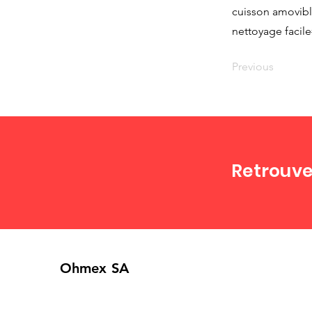
cuisson amovibl
nettoyage facil
Previous
Retrouve
Ohmex SA