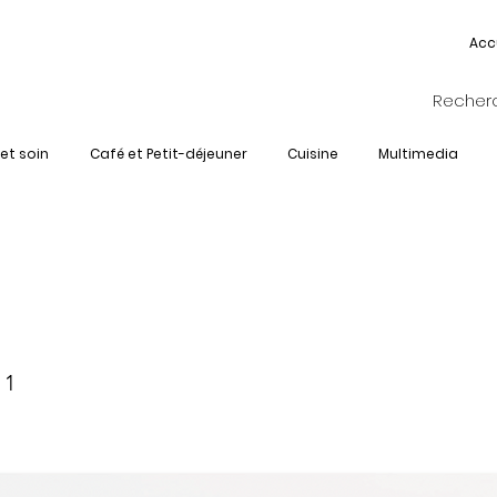
Acc
et soin
Café et Petit-déjeuner
Cuisine
Multimedia
M-RCL-4180
 1