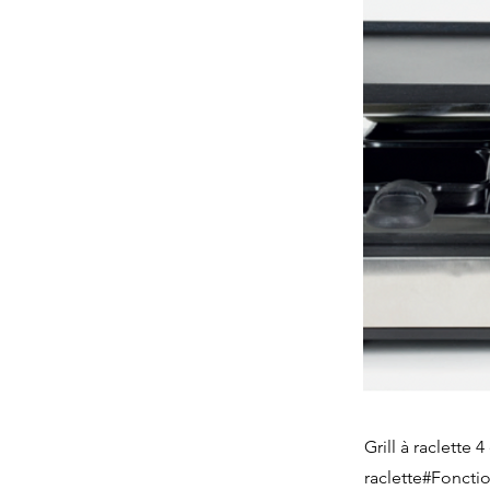
Grill à raclett
raclette#Foncti