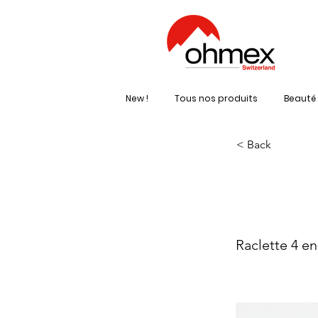
New !
Tous nos produits
Beauté 
< Back
OH
Raclette 4 en