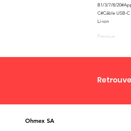
B1/3/7/8/20#App
C#Câble USB-C i
Li-ion
Previous
Retrouve
Ohmex SA