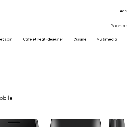
Acc
et soin
Café et Petit-déjeuner
Cuisine
Multimedia
G-POSH-405-
obile