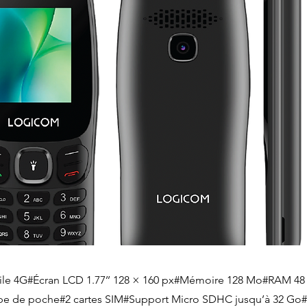
le 4G#Écran LCD 1.77’’ 128 × 160 px#Mémoire 128 Mo#RAM 4
mpe de poche#2 cartes SIM#Support Micro SDHC jusqu’à 32 Go