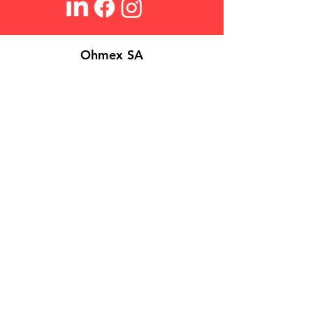
Ohmex SA
À propos
Login
Contact
Search
​FAQ
Conditions de Vente
Politique de Confidentialité
Cookies
©
2026 Ohmex SA