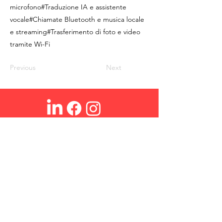
microfono#Traduzione IA e assistente
vocale#Chiamate Bluetooth e musica locale
e streaming#Trasferimento di foto e video
tramite Wi-Fi
Previous
Next
Ohmex SA
Chi siamo
Login
Contatto
Ricerca
Domande frequenti