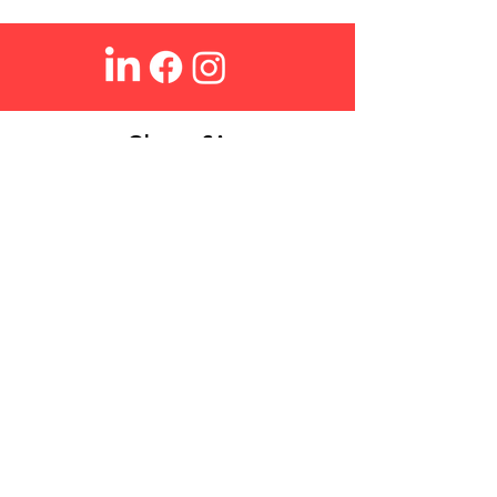
Ohmex SA
Chi siamo
Login
Contatto
Ricerca
Domande frequenti
Condizioni di vendita
Informativa sulla privacy
Cookies