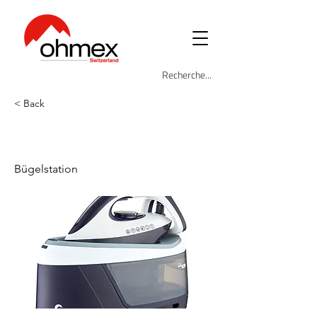
< Back
OHM-STI-8888
Bügelstation