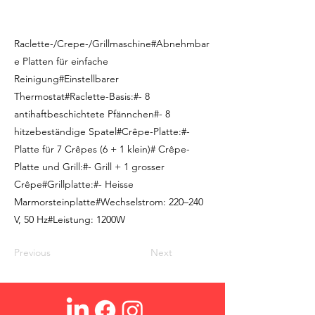
Raclette-/Crepe-/Grillmaschine#Abnehmbar
e Platten für einfache
Reinigung#Einstellbarer
Thermostat#Raclette-Basis:#- 8
antihaftbeschichtete Pfännchen#- 8
hitzebeständige Spatel#Crêpe-Platte:#-
Platte für 7 Crêpes (6 + 1 klein)# Crêpe-
Platte und Grill:#- Grill + 1 grosser
Crêpe#Grillplatte:#- Heisse
Marmorsteinplatte#Wechselstrom: 220–240
V, 50 Hz#Leistung: 1200W
Previous
Next