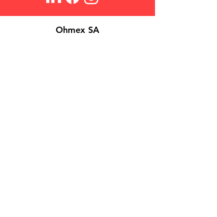
Ohmex SA
Über Uns
Login
Kontakt
Suchen
FAQs
Verkaufsbedingungen
Datenschutzrichtlinie
Cookies
©
2026 Ohmex SA