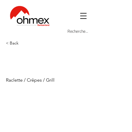
< Back
OHM-GRIL-
4004
Raclette / Crêpes / Grill