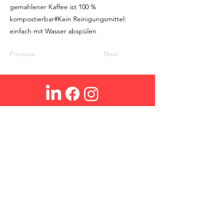
gemahlener Kaffee ist 100 %
kompostierbar#Kein Reinigungsmittel:
einfach mit Wasser abspülen
Previous
Next
Ohmex SA
Über Uns
Login
Kontakt
Suchen
FAQs
Verkaufsbedingungen