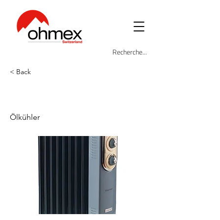
< Back
ARI-8251-BL
Ölkühler