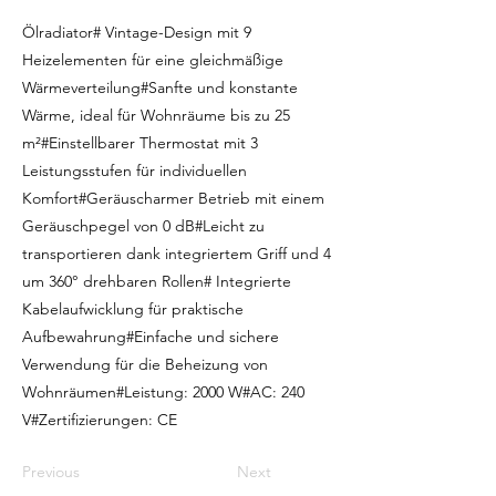
Ölradiator# Vintage-Design mit 9
Heizelementen für eine gleichmäßige
Wärmeverteilung#Sanfte und konstante
Wärme, ideal für Wohnräume bis zu 25
m²#Einstellbarer Thermostat mit 3
Leistungsstufen für individuellen
Komfort#Geräuscharmer Betrieb mit einem
Geräuschpegel von 0 dB#Leicht zu
transportieren dank integriertem Griff und 4
um 360° drehbaren Rollen# Integrierte
Kabelaufwicklung für praktische
Aufbewahrung#Einfache und sichere
Verwendung für die Beheizung von
Wohnräumen#Leistung: 2000 W#AC: 240
V#Zertifizierungen: CE
Previous
Next